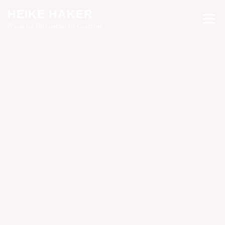
Zum
HEIKE HAKER
Inhalt
Menü
springen
Praxis für Führungskraft-Coaching
START
ANGEBOTE
PROFIL
PRINZIPIEN
AKTUELL
KONTAKT