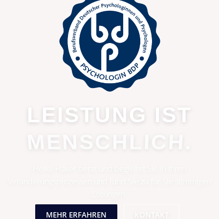
LEISTUNG IST
MENSCHLICH.
Heike Haker berät und begleitet Sie in Ihren
Veränderungsprozessen und führt Sie zu für Sie stimmigen
Lösungen.
MEHR ERFAHREN
KONTAKT