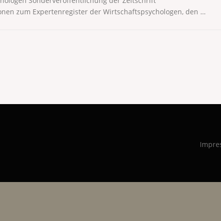
ologen Sonderveröffentlichung der Zeitschrift
ionen zum Expertenregister der Wirtschaftspsychologen, den …
Impre