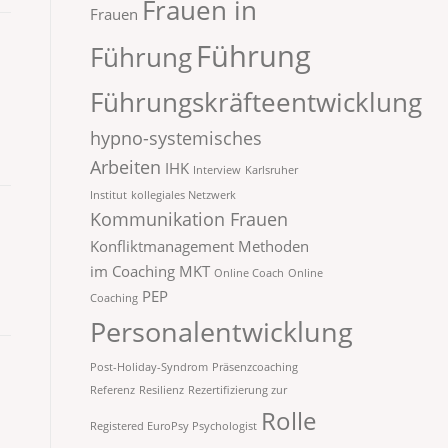
Frauen in
Frauen
Führung
Führung
Führungskräfteentwicklung
hypno-systemisches
Arbeiten
IHK
Interview
Karlsruher
Institut
kollegiales Netzwerk
Kommunikation Frauen
Konfliktmanagement
Methoden
im Coaching
MKT
Online Coach
Online
PEP
Coaching
Personalentwicklung
Post-Holiday-Syndrom
Präsenzcoaching
Referenz
Resilienz
Rezertifizierung zur
Rolle
Registered EuroPsy Psychologist