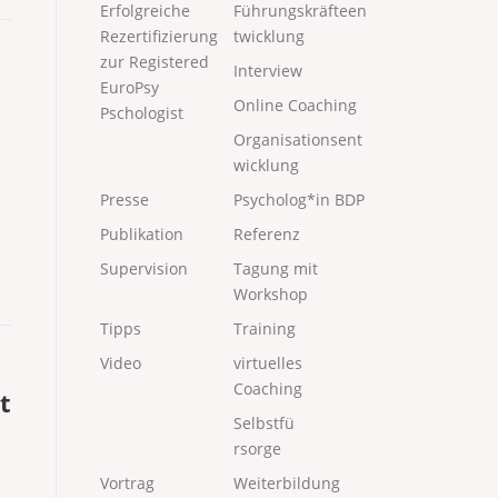
Erfolgreiche
Führungskräfteen
Rezertifizierung
twicklung
zur Registered
Interview
EuroPsy
Online Coaching
Pschologist
Organisationsent
wicklung
Presse
Psycholog*in BDP
Publikation
Referenz
Supervision
Tagung mit
Workshop
Tipps
Training
Video
virtuelles
Coaching
t
Selbstfü
rsorge
Vortrag
Weiterbildung