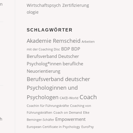
an
Wirtschaftspsych
Zertifizierung
ologie
SCHLAGWÖRTER
Akademie Remscheid
Arbeiten
BDP
BDP
mit der Coaching Disc
Berufsverband Deutscher
Psycholog*innen
berufliche
Neuorientierung
Berufsverband deutscher
Psychologinnen und
Coach
Psychologen
CAIⓇ-World
Coachin für Führungskräfte
Coaching von
Führungskräften
Coach on Demand
Elke
ch
Empowerment
Berninger-Schäfer
European Certificate in Psychology
EuroPsy