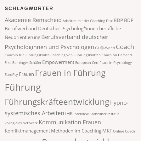
SCHLAGWÖRTER
Akademie Remscheid
BDP
BDP
Arbeiten mit der Coaching Disc
Berufsverband Deutscher Psycholog*innen
berufliche
Berufsverband deutscher
Neuorientierung
Coach
Psychologinnen und Psychologen
CAIⓇ-World
Coachin für Führungskräfte
Coaching von Führungskräften
Coach on Demand
Empowerment
Elke Berninger-Schäfer
European Certificate in Psychology
Frauen in Führung
Frauen
EuroPsy
Führung
Führungskräfteentwicklung
hypno-
systemisches Arbeiten
IHK
Interview
Karlsruher Institut
Kommunikation Frauen
kollegiales Netzwerk
Konfliktmanagement
Methoden im Coaching
MKT
Online Coach