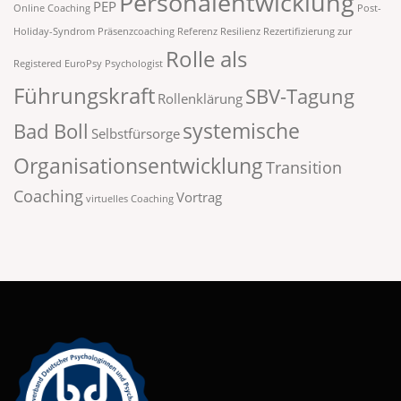
Personalentwicklung
PEP
Online Coaching
Post-
Holiday-Syndrom
Präsenzcoaching
Referenz
Resilienz
Rezertifizierung zur
Rolle als
Registered EuroPsy Psychologist
Führungskraft
SBV-Tagung
Rollenklärung
systemische
Bad Boll
Selbstfürsorge
Organisationsentwicklung
Transition
Coaching
Vortrag
virtuelles Coaching