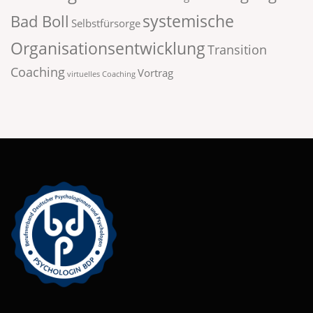
systemische
Bad Boll
Selbstfürsorge
Organisationsentwicklung
Transition
Coaching
Vortrag
virtuelles Coaching