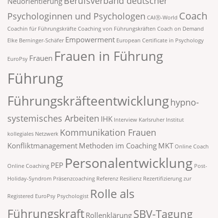
Berufsverband deutscher
Neuorientierung
Coach
Psychologinnen und Psychologen
CAIⓇ-World
Coachin für Führungskräfte
Coaching von Führungskräften
Coach on Demand
Empowerment
Elke Berninger-Schäfer
European Certificate in Psychology
Frauen in Führung
Frauen
EuroPsy
Führung
Führungskräfteentwicklung
hypno-
systemisches Arbeiten
IHK
Interview
Karlsruher Institut
Kommunikation Frauen
kollegiales Netzwerk
Konfliktmanagement
Methoden im Coaching
MKT
Online Coach
Personalentwicklung
PEP
Online Coaching
Post-
Holiday-Syndrom
Präsenzcoaching
Referenz
Resilienz
Rezertifizierung zur
Rolle als
Registered EuroPsy Psychologist
Führungskraft
SBV-Tagung
Rollenklärung