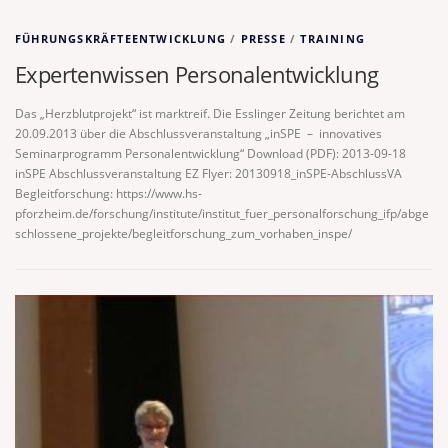
FÜHRUNGSKRÄFTEENTWICKLUNG
/
PRESSE
/
TRAINING
Expertenwissen Personalentwicklung
Das „Herzblutprojekt“ ist marktreif. Die Esslinger Zeitung berichtet am
20.09.2013 über die Abschlussveranstaltung „inSPE – innovatives
Seminarprogramm Personalentwicklung“ Download (PDF): 2013-09-18
inSPE Abschlussveranstaltung EZ Flyer: 20130918_inSPE-AbschlussVA
Begleitforschung: https://www.hs-
pforzheim.de/forschung/institute/institut_fuer_personalforschung_ifp/abge
schlossene_projekte/begleitforschung_zum_vorhaben_inspe/