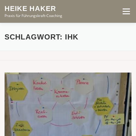
Zum
HEIKE HAKER
Inhalt
Menü
springen
Praxis für Führungskraft-Coaching
START
ANGEBOTE
PROFIL
PRINZIPIEN
SCHLAGWORT:
IHK
AKTUELL
KONTAKT