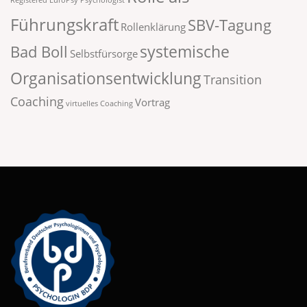
Registered EuroPsy Psychologist
Führungskraft
SBV-Tagung
Rollenklärung
systemische
Bad Boll
Selbstfürsorge
Organisationsentwicklung
Transition
Coaching
Vortrag
virtuelles Coaching