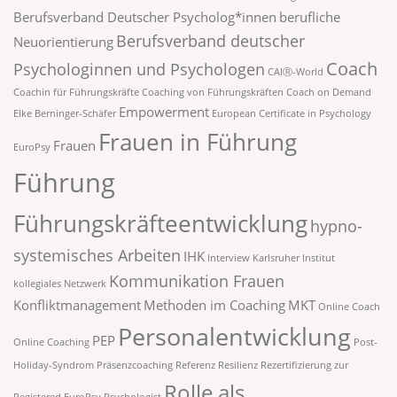
Berufsverband Deutscher Psycholog*innen
berufliche
Berufsverband deutscher
Neuorientierung
Coach
Psychologinnen und Psychologen
CAIⓇ-World
Coachin für Führungskräfte
Coaching von Führungskräften
Coach on Demand
Empowerment
Elke Berninger-Schäfer
European Certificate in Psychology
Frauen in Führung
Frauen
EuroPsy
Führung
Führungskräfteentwicklung
hypno-
systemisches Arbeiten
IHK
Interview
Karlsruher Institut
Kommunikation Frauen
kollegiales Netzwerk
Konfliktmanagement
Methoden im Coaching
MKT
Online Coach
Personalentwicklung
PEP
Online Coaching
Post-
Holiday-Syndrom
Präsenzcoaching
Referenz
Resilienz
Rezertifizierung zur
Rolle als