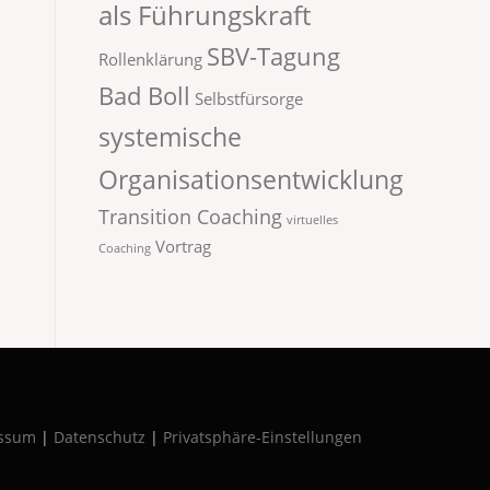
als Führungskraft
SBV-Tagung
Rollenklärung
Bad Boll
Selbstfürsorge
systemische
Organisationsentwicklung
Transition Coaching
virtuelles
Vortrag
Coaching
ssum
|
Datenschutz
|
Privatsphäre-Einstellungen