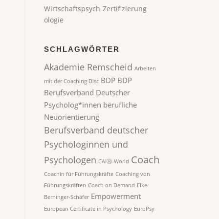
Wirtschaftspsych
Zertifizierung
ologie
SCHLAGWÖRTER
Akademie Remscheid
Arbeiten
BDP
BDP
mit der Coaching Disc
Berufsverband Deutscher
Psycholog*innen
berufliche
Neuorientierung
Berufsverband deutscher
Psychologinnen und
Coach
Psychologen
CAIⓇ-World
Coachin für Führungskräfte
Coaching von
Führungskräften
Coach on Demand
Elke
Empowerment
Berninger-Schäfer
European Certificate in Psychology
EuroPsy