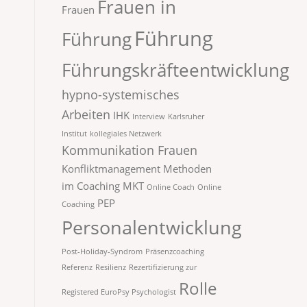
Frauen in
Frauen
Führung
Führung
Führungskräfteentwicklung
hypno-systemisches
Arbeiten
IHK
Interview
Karlsruher
Institut
kollegiales Netzwerk
Kommunikation Frauen
Konfliktmanagement
Methoden
im Coaching
MKT
Online Coach
Online
PEP
Coaching
Personalentwicklung
Post-Holiday-Syndrom
Präsenzcoaching
Referenz
Resilienz
Rezertifizierung zur
Rolle
Registered EuroPsy Psychologist