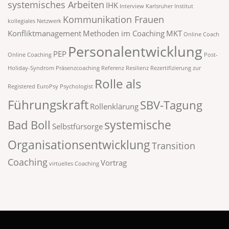
systemisches Arbeiten
IHK
Interview
Karlsruher Institut
Kommunikation Frauen
kollegiales Netzwerk
Konfliktmanagement
Methoden im Coaching
MKT
Online Coach
Personalentwicklung
PEP
Online Coaching
Post-
Holiday-Syndrom
Präsenzcoaching
Referenz
Resilienz
Rezertifizierung zur
Rolle als
Registered EuroPsy Psychologist
Führungskraft
SBV-Tagung
Rollenklärung
systemische
Bad Boll
Selbstfürsorge
Organisationsentwicklung
Transition
Coaching
Vortrag
virtuelles Coaching