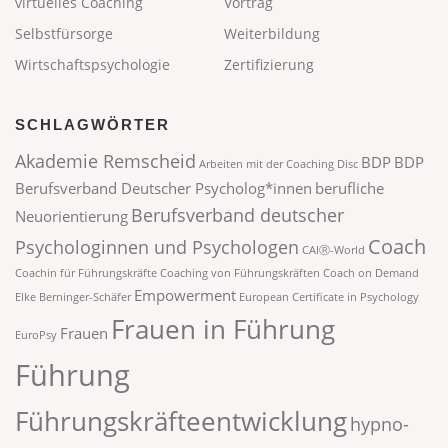
virtuelles Coaching
Vortrag
Selbstfürsorge
Weiterbildung
Wirtschaftspsychologie
Zertifizierung
SCHLAGWÖRTER
Akademie Remscheid
BDP
BDP
Arbeiten mit der Coaching Disc
Berufsverband Deutscher Psycholog*innen
berufliche
Berufsverband deutscher
Neuorientierung
Coach
Psychologinnen und Psychologen
CAIⓇ-World
Coachin für Führungskräfte
Coaching von Führungskräften
Coach on Demand
Empowerment
Elke Berninger-Schäfer
European Certificate in Psychology
Frauen in Führung
Frauen
EuroPsy
Führung
Führungskräfteentwicklung
hypno-