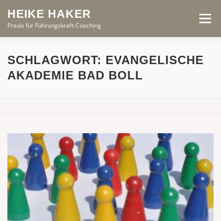
Zum
HEIKE HAKER
Inhalt
Menü
springen
Praxis für Führungskraft-Coaching
START
ANGEBOTE
PROFIL
PRINZIPIEN
SCHLAGWORT:
EVANGELISCHE
AKADEMIE BAD BOLL
AKTUELL
KONTAKT