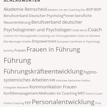
SCHLAGWÖRTER
Akademie Remscheid
BDP
BDP
Arbeiten mit der Coaching Disc
Berufsverband Deutscher Psycholog*innen
berufliche
Berufsverband deutscher
Neuorientierung
Coach
Psychologinnen und Psychologen
CAIⓇ-World
Coachin für Führungskräfte
Coaching von Führungskräften
Coach on Demand
Empowerment
Elke Berninger-Schäfer
European Certificate in Psychology
Frauen in Führung
Frauen
EuroPsy
Führung
Führungskräfteentwicklung
hypno-
systemisches Arbeiten
IHK
Interview
Karlsruher Institut
Kommunikation Frauen
kollegiales Netzwerk
Konfliktmanagement
Methoden im Coaching
MKT
Online Coach
Personalentwicklung
PEP
Online Coaching
Post-