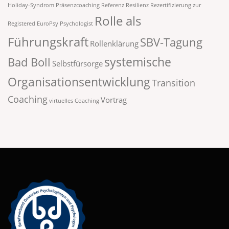
Holiday-Syndrom
Präsenzcoaching
Referenz
Resilienz
Rezertifizierung zur
Rolle als
Registered EuroPsy Psychologist
Führungskraft
SBV-Tagung
Rollenklärung
systemische
Bad Boll
Selbstfürsorge
Organisationsentwicklung
Transition
Coaching
Vortrag
virtuelles Coaching