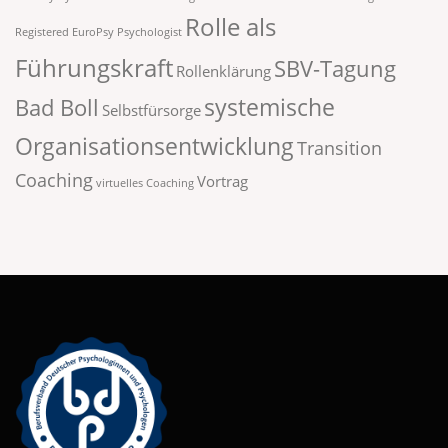
Rolle als
Registered EuroPsy Psychologist
Führungskraft
SBV-Tagung
Rollenklärung
systemische
Bad Boll
Selbstfürsorge
Organisationsentwicklung
Transition
Coaching
Vortrag
virtuelles Coaching