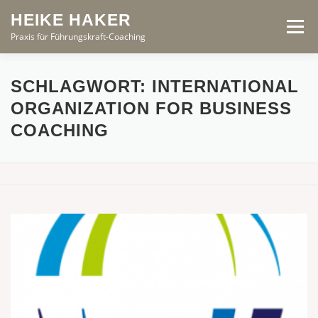
Zum
HEIKE HAKER
Inhalt
Menü
springen
Praxis für Führungskraft-Coaching
START
ANGEBOTE
PROFIL
PRINZIPIEN
SCHLAGWORT:
INTERNATIONAL
ORGANIZATION FOR BUSINESS
COACHING
AKTUELL
KONTAKT