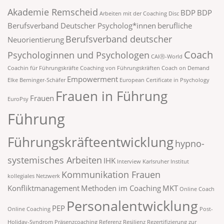
Akademie Remscheid
BDP
BDP
Arbeiten mit der Coaching Disc
Berufsverband Deutscher Psycholog*innen
berufliche
Berufsverband deutscher
Neuorientierung
Coach
Psychologinnen und Psychologen
CAIⓇ-World
Coachin für Führungskräfte
Coaching von Führungskräften
Coach on Demand
Empowerment
Elke Berninger-Schäfer
European Certificate in Psychology
Frauen in Führung
Frauen
EuroPsy
Führung
Führungskräfteentwicklung
hypno-
systemisches Arbeiten
IHK
Interview
Karlsruher Institut
Kommunikation Frauen
kollegiales Netzwerk
Konfliktmanagement
Methoden im Coaching
MKT
Online Coach
Personalentwicklung
PEP
Online Coaching
Post-
Holiday-Syndrom
Präsenzcoaching
Referenz
Resilienz
Rezertifizierung zur