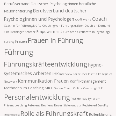
Berufsverband Deutscher Psycholog*innen
berufliche
Berufsverband deutscher
Neuorientierung
Coach
Psychologinnen und Psychologen
CAIⓇ-World
Coachin für Führungskräfte
Coaching von Führungskräften
Coach on Demand
Empowerment
Elke Berninger-Schäfer
European Certificate in Psychology
Frauen in Führung
Frauen
EuroPsy
Führung
Führungskräfteentwicklung
hypno-
systemisches Arbeiten
IHK
Interview
Karlsruher Institut
kollegiales
Kommunikation Frauen
Konfliktmanagement
Netzwerk
Methoden im Coaching
MKT
PEP
Online Coach
Online Coaching
Personalentwicklung
Post-Holiday-Syndrom
Präsenzcoaching
Referenz
Resilienz
Rezertifizierung zur Registered EuroPsy
Rolle als Führungskraft
Rollenklärung
Psychologist