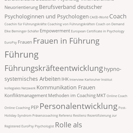
Berufsverband deutscher
Neuorientierung
Coach
Psychologinnen und Psychologen
CAIⓇ-World
Coachin für Führungskräfte
Coaching von Führungskräften
Coach on Demand
Empowerment
Elke Berninger-Schäfer
European Certificate in Psychology
Frauen in Führung
Frauen
EuroPsy
Führung
Führungskräfteentwicklung
hypno-
systemisches Arbeiten
IHK
Interview
Karlsruher Institut
Kommunikation Frauen
kollegiales Netzwerk
Konfliktmanagement
Methoden im Coaching
MKT
Online Coach
Personalentwicklung
PEP
Online Coaching
Post-
Holiday-Syndrom
Präsenzcoaching
Referenz
Resilienz
Rezertifizierung zur
Rolle als
Registered EuroPsy Psychologist