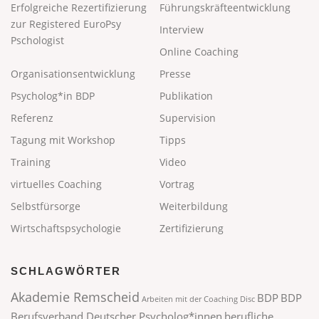
Erfolgreiche Rezertifizierung
Führungskräfteentwicklung
zur Registered EuroPsy
Interview
Pschologist
Online Coaching
Organisationsentwicklung
Presse
Psycholog*in BDP
Publikation
Referenz
Supervision
Tagung mit Workshop
Tipps
Training
Video
virtuelles Coaching
Vortrag
Selbstfürsorge
Weiterbildung
Wirtschaftspsychologie
Zertifizierung
SCHLAGWÖRTER
Akademie Remscheid
BDP
BDP
Arbeiten mit der Coaching Disc
Berufsverband Deutscher Psycholog*innen
berufliche