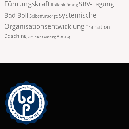
Führungskraft
SBV-Tagung
Rollenklärung
systemische
Bad Boll
Selbstfürsorge
Organisationsentwicklung
Transition
Coaching
Vortrag
virtuelles Coaching