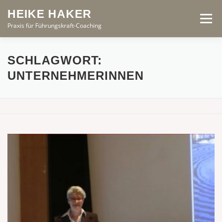
Zum
HEIKE HAKER
Inhalt
Menü
springen
Praxis für Führungskraft-Coaching
START
ANGEBOTE
PROFIL
PRINZIPIEN
SCHLAGWORT:
UNTERNEHMERINNEN
AKTUELL
KONTAKT