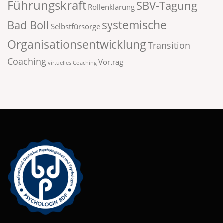
Führungskraft
SBV-Tagung
Rollenklärung
systemische
Bad Boll
Selbstfürsorge
Organisationsentwicklung
Transition
Coaching
Vortrag
virtuelles Coaching