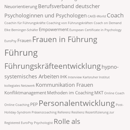
Berufsverband deutscher
Neuorientierung
Coach
Psychologinnen und Psychologen
CAIⓇ-World
Coachin für Führungskräfte
Coaching von Führungskräften
Coach on Demand
Empowerment
Elke Berninger-Schäfer
European Certificate in Psychology
Frauen in Führung
Frauen
EuroPsy
Führung
Führungskräfteentwicklung
hypno-
systemisches Arbeiten
IHK
Interview
Karlsruher Institut
Kommunikation Frauen
kollegiales Netzwerk
Konfliktmanagement
Methoden im Coaching
MKT
Online Coach
Personalentwicklung
PEP
Online Coaching
Post-
Holiday-Syndrom
Präsenzcoaching
Referenz
Resilienz
Rezertifizierung zur
Rolle als
Registered EuroPsy Psychologist