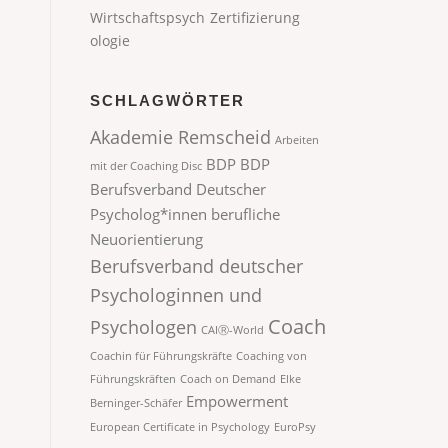
Wirtschaftspsych
Zertifizierung
ologie
SCHLAGWÖRTER
Akademie Remscheid
Arbeiten
BDP
BDP
mit der Coaching Disc
Berufsverband Deutscher
Psycholog*innen
berufliche
Neuorientierung
Berufsverband deutscher
Psychologinnen und
Coach
Psychologen
CAIⓇ-World
Coachin für Führungskräfte
Coaching von
Führungskräften
Coach on Demand
Elke
Empowerment
Berninger-Schäfer
European Certificate in Psychology
EuroPsy