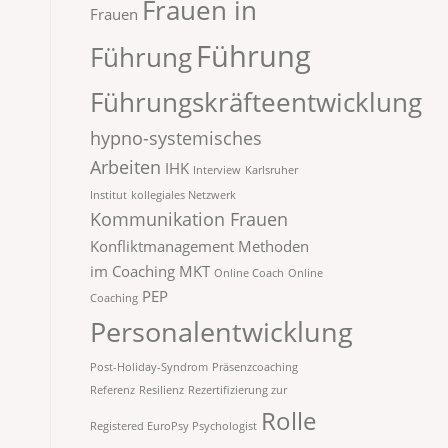
Frauen in
Frauen
Führung
Führung
Führungskräfteentwicklung
hypno-systemisches
Arbeiten
IHK
Interview
Karlsruher
Institut
kollegiales Netzwerk
Kommunikation Frauen
Konfliktmanagement
Methoden
im Coaching
MKT
Online Coach
Online
PEP
Coaching
Personalentwicklung
Post-Holiday-Syndrom
Präsenzcoaching
Referenz
Resilienz
Rezertifizierung zur
Rolle
Registered EuroPsy Psychologist