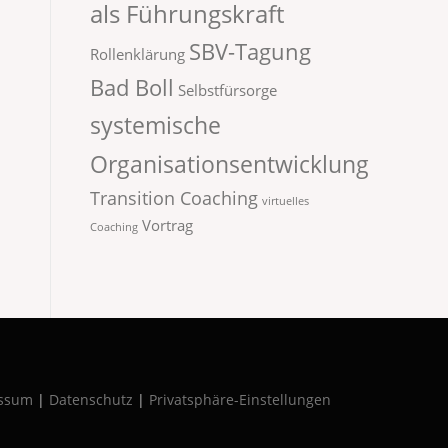
als Führungskraft
SBV-Tagung
Rollenklärung
Bad Boll
Selbstfürsorge
systemische
Organisationsentwicklung
Transition Coaching
virtuelles
Vortrag
Coaching
ssum
|
Datenschutz
|
Privatsphäre-Einstellungen