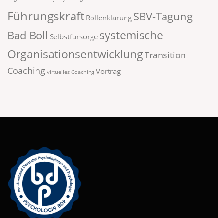
Führungskraft
SBV-Tagung
Rollenklärung
systemische
Bad Boll
Selbstfürsorge
Organisationsentwicklung
Transition
Coaching
Vortrag
virtuelles Coaching