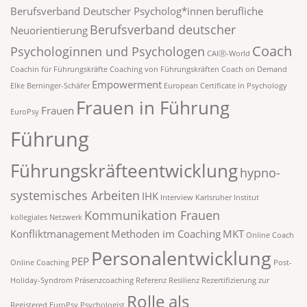
Berufsverband Deutscher Psycholog*innen
berufliche
Berufsverband deutscher
Neuorientierung
Coach
Psychologinnen und Psychologen
CAIⓇ-World
Coachin für Führungskräfte
Coaching von Führungskräften
Coach on Demand
Empowerment
Elke Berninger-Schäfer
European Certificate in Psychology
Frauen in Führung
Frauen
EuroPsy
Führung
Führungskräfteentwicklung
hypno-
systemisches Arbeiten
IHK
Interview
Karlsruher Institut
Kommunikation Frauen
kollegiales Netzwerk
Konfliktmanagement
Methoden im Coaching
MKT
Online Coach
Personalentwicklung
PEP
Online Coaching
Post-
Holiday-Syndrom
Präsenzcoaching
Referenz
Resilienz
Rezertifizierung zur
Rolle als
Registered EuroPsy Psychologist